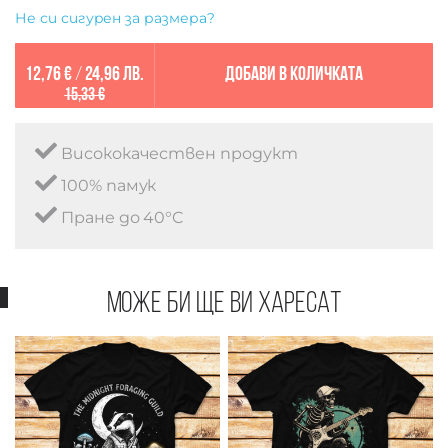
Не си сигурен за размера?
12,76 €
/
24,96 лв.
Добави в количката
15,33 €
Висококачествен продукт
100% памук
Пране до 40°C
Може би ще ви харесат