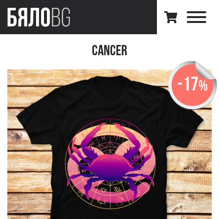
Cancer
-17
%