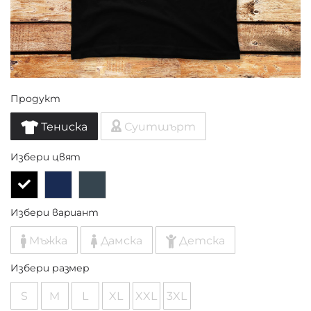
Продукт
Тениска
Суитшърт
Избери цвят
Избери вариант
Мъжка
Дамска
Детска
Избери размер
S
M
L
XL
XXL
3XL