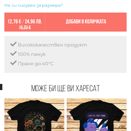
Не си сигурен за размера?
12,76 €
/
24,96 лв.
Добави в количката
15,33 €
Висококачествен продукт
100% памук
Пране до 40°C
Може би ще ви харесат