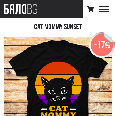
Cat Mommy Sunset
-17
%