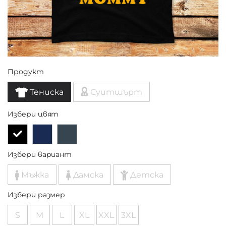
Продукт
Тениска
Суитшърт
Избери цвят
Избери вариант
Мъжка
Дамска
Детска
Избери размер
S
M
L
XL
XXL
3XL