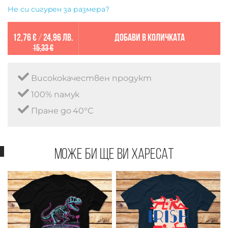
Не си сигурен за размера?
12,76 €
/
24,96 лв.
Добави в количката
15,33 €
Висококачествен продукт
100% памук
Пране до 40°C
Може би ще ви харесат