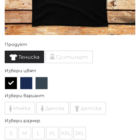
Продукт
Тениска
Суитшърт
Избери цвят
Избери вариант
Мъжка
Дамска
Детска
Избери размер
S
M
L
XL
XXL
3XL