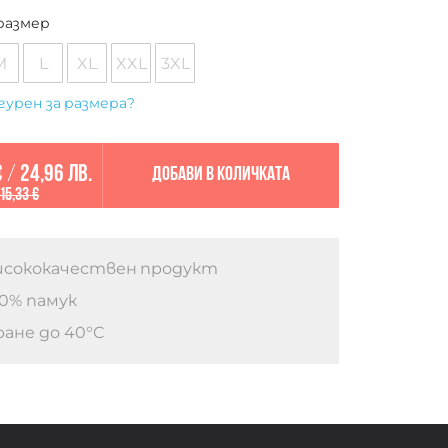
размер
M
L
XL
XXL
3XL
гурен за размера?
€
/
24,96 лв.
Добави в количката
15,33 €
сококачествен продукт
0% памук
ане до 40°C