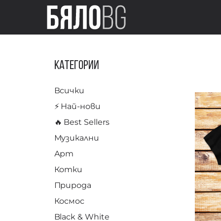
Категории
Всички
⚡️ Най-нови
🔥 Best Sellers
Музикални
Арт
Котки
Природа
Космос
Black & White