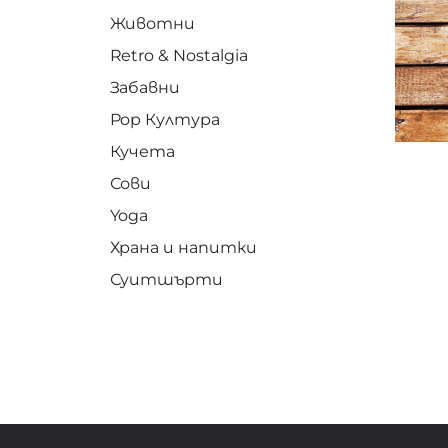
Животни
Retro & Nostalgia
Забавни
Pop Култура
Кучета
Сови
Yoga
Храна и напитки
Суитшърти