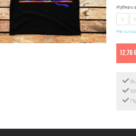
Избери 
S
Не си си
12,76 
Ви
10
Пр