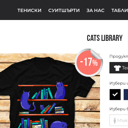
ТЕНИСКИ
СУИТШЪРТИ
ЗА НАС
ТАБЛИ
Cats Library
Продук
-17
%
Те
Избери 
Избери 
Мъж