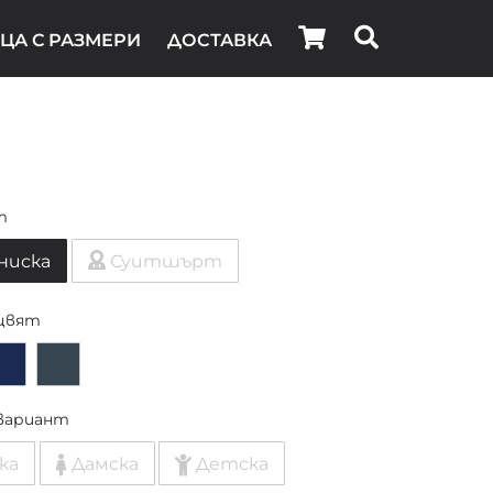
ЦА С РАЗМЕРИ
ДОСТАВКА
т
ниска
Суитшърт
цвят
вариант
ка
Дамска
Детска