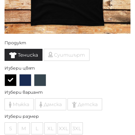
Продукт
Тениска
Суитшърт
Избери цвят
Избери вариант
Мъжка
Дамска
Детска
Избери размер
S
M
L
XL
XXL
3XL