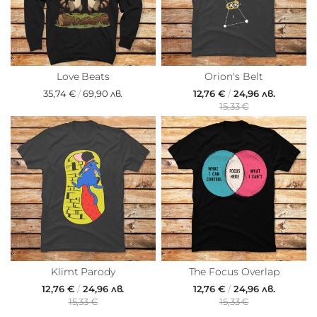
Love Beats
Orion's Belt
35,74 €
/
69,90 лв.
12,76 €
/
24,96 лв.
15,33 €
Klimt Parody
The Focus Overlap
12,76 €
/
24,96 лв.
12,76 €
/
24,96 лв.
15,33 €
15,33 €