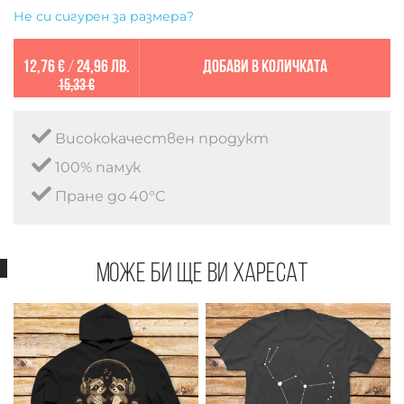
Не си сигурен за размера?
12,76 €
/
24,96 лв.
Добави в количката
15,33 €
Висококачествен продукт
100% памук
Пране до 40°C
Може би ще ви харесат