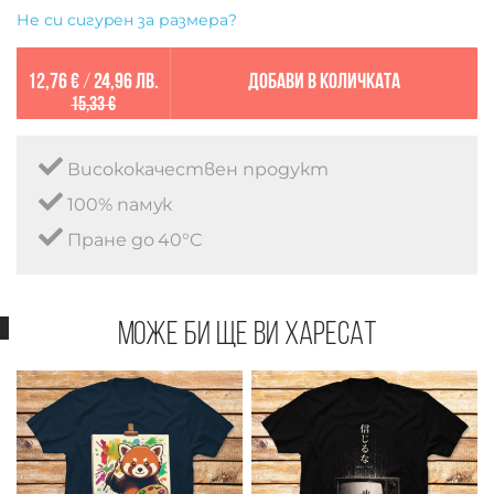
Не си сигурен за размера?
12,76 €
/
24,96 лв.
Добави в количката
15,33 €
Висококачествен продукт
100% памук
Пране до 40°C
Може би ще ви харесат