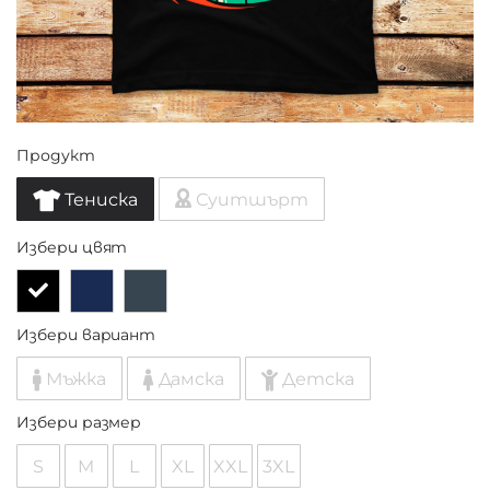
Продукт
Тениска
Суитшърт
Избери цвят
Избери вариант
Мъжка
Дамска
Детска
Избери размер
S
M
L
XL
XXL
3XL