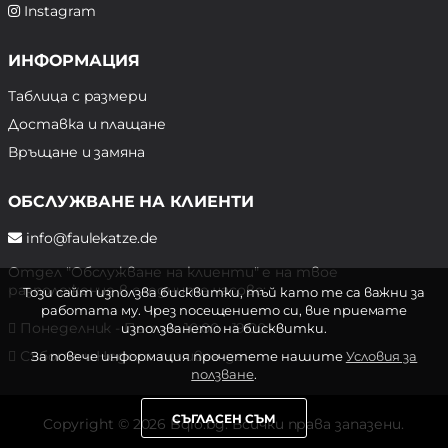
Instagram
ИНФОРМАЦИЯ
Таблица с размери
Доставка и плащане
Връщане и замяна
ОБСЛУЖВАНЕ НА КЛИЕНТИ
info@faulekatze.de
Отдел "Обслужване на клиенти" е на твое
разположение в следните часове:
Този сайт използва бисквитки, тъй като те са важни за
работата му. Чрез посещението си, вие приемате
Понеделник - Петък: 10:00 - 19:00 ч.
използването на бисквитки.
Събота и Неделя: почивен ден
За повече информация прочетете нашите
Условия за
ползване
.
СЪГЛАСЕН СЪМ
Copyright © 2026 Bqlo.bg. Всички права запазени.