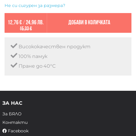
Не си сигурен за размера?
12,76 €
/
24,96 лв.
Добави в количката
15,33 €
Висококачествен продукт
100% памук
Пране до 40°C
ЗА НАС
За БЯЛО
Контакти
Facebook