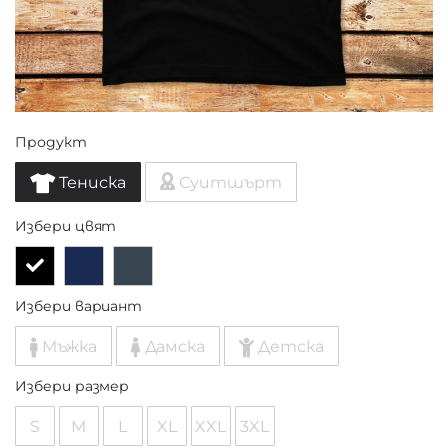
Продукт
Тениска
Суитшърт
Избери цвят
Избери вариант
Мъжка
Дамска
Детска
Избери размер
S
M
L
XL
XXL
3XL