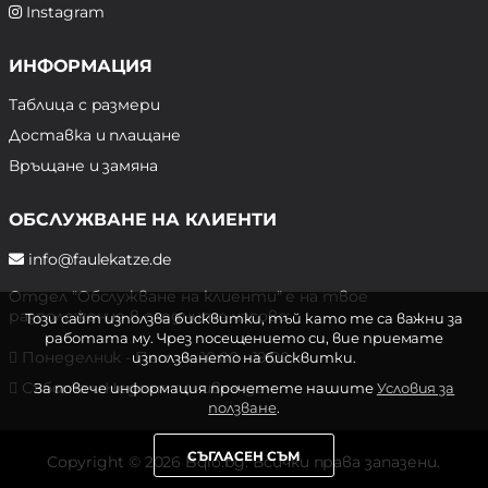
Instagram
ИНФОРМАЦИЯ
Таблица с размери
Доставка и плащане
Връщане и замяна
ОБСЛУЖВАНЕ НА КЛИЕНТИ
info@faulekatze.de
Отдел "Обслужване на клиенти" е на твое
разположение в следните часове:
Този сайт използва бисквитки, тъй като те са важни за
работата му. Чрез посещението си, вие приемате
Понеделник - Петък: 10:00 - 19:00 ч.
използването на бисквитки.
Събота и Неделя: почивен ден
За повече информация прочетете нашите
Условия за
ползване
.
СЪГЛАСЕН СЪМ
Copyright © 2026 Bqlo.bg. Всички права запазени.