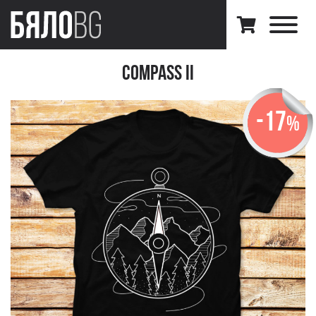
Compass II
-17
%