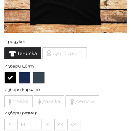
Продукт
Тениска
Суитшърт
Избери цвят
Избери вариант
Мъжка
Дамска
Детска
Избери размер
S
M
L
XL
XXL
3XL