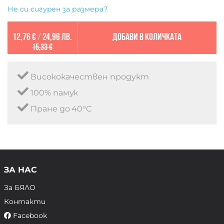
Не си сигурен за размера?
12,76 €
/
24,96 лв.
Добави в количката
15,33 €
Висококачествен продукт
100% памук
Пране до 40°C
ЗА НАС
За БЯЛО
Контакти
Facebook