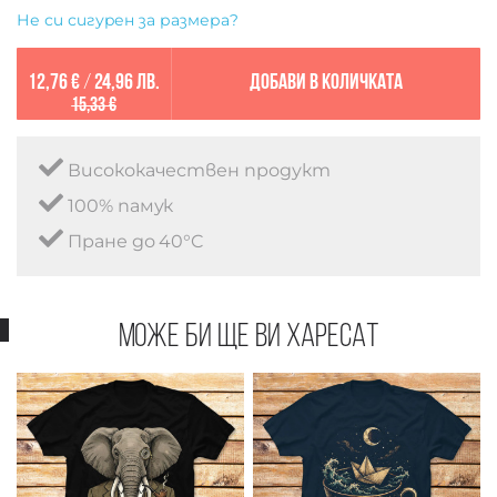
Не си сигурен за размера?
12,76 €
/
24,96 лв.
Добави в количката
15,33 €
Висококачествен продукт
100% памук
Пране до 40°C
Може би ще ви харесат