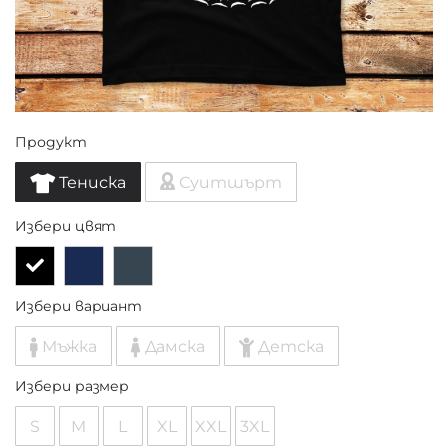
Продукт
Тениска
Суитшърт
Избери цвят
Избери вариант
Мъжка
Дамска
Детска
Избери размер
S
M
L
XL
XXL
3XL