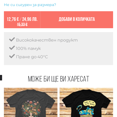
Не си сигурен за размера?
12,76 €
/
24,96 лв.
Добави в количката
15,33 €
Висококачествен продукт
100% памук
Пране до 40°C
Може би ще ви харесат