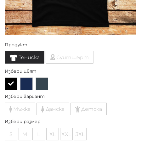
Продукт
Тениска
Суитшърт
Избери цвят
Избери вариант
Мъжка
Дамска
Детска
Избери размер
S
M
L
XL
XXL
3XL