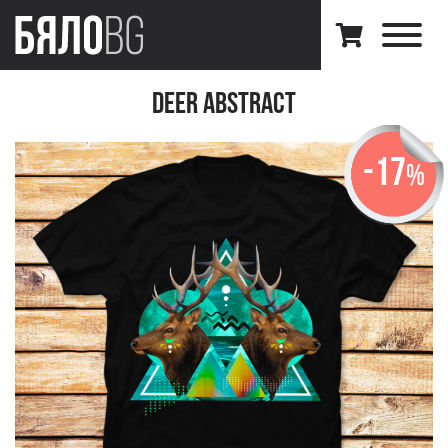
Deer Abstract
-17
%