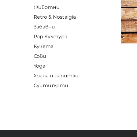
Животни
Retro & Nostalgia
Забавни
Pop Култура
Кучета
Сови
Yoga
Храна и напитки
Суитшърти