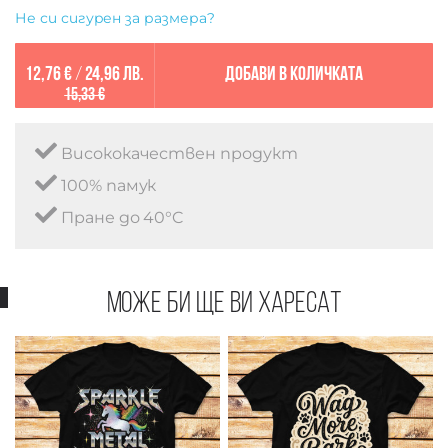
Не си сигурен за размера?
12,76 €
/
24,96 лв.
Добави в количката
15,33 €
Висококачествен продукт
100% памук
Пране до 40°C
Може би ще ви харесат