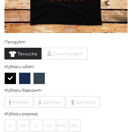
Продукт
Тениска
Суитшърт
Избери цвят
Избери вариант
Мъжка
Дамска
Детска
Избери размер
S
M
L
XL
XXL
3XL