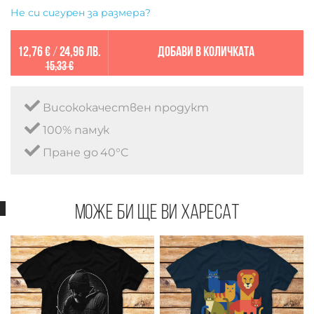
Не си сигурен за размера?
12,76 €
/
24,96 лв.
Добави в количката
15,33 €
Висококачествен продукт
100% памук
Пране до 40°C
Може би ще ви харесат