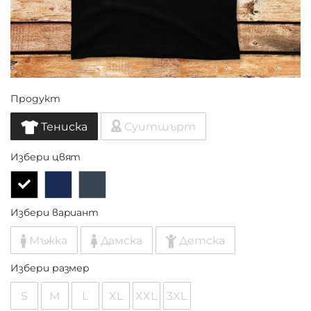
Продукт
Тениска
Суитшърт
Избери цвят
Избери вариант
Мъжка
Дамска
Детска
Избери размер
S
M
L
XL
XXL
3XL