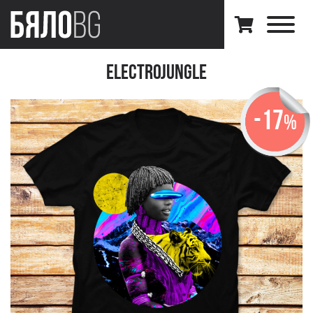
ElectroJungle
-17
%