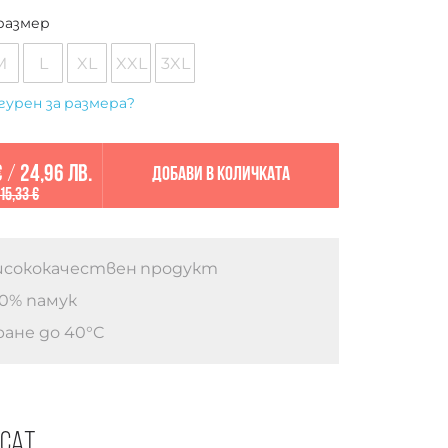
размер
M
L
XL
XXL
3XL
гурен за размера?
€
/
24,96 лв.
Добави в количката
15,33 €
сококачествен продукт
0% памук
ане до 40°C
есат