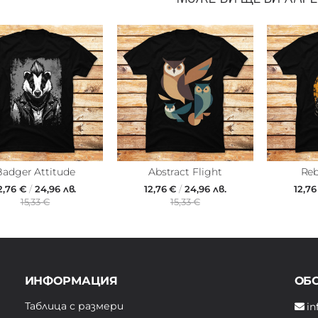
Badger Attitude
Abstract Flight
Reb
2,76 €
/
24,96 лв.
12,76 €
/
24,96 лв.
12,7
15,33 €
15,33 €
ИНФОРМАЦИЯ
ОБ
Таблица с размери
in