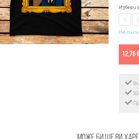
Избери 
S
Не си си
12,76 
Ви
10
Пр
Може би ще ви хар