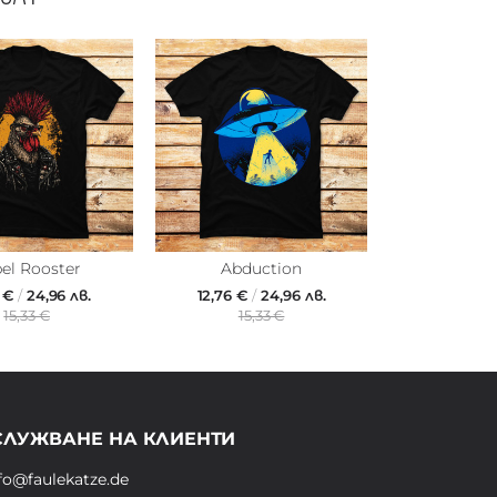
el Rooster
Abduction
6 €
/
24,96 лв.
12,76 €
/
24,96 лв.
15,33 €
15,33 €
СЛУЖВАНЕ НА КЛИЕНТИ
fo@faulekatze.de