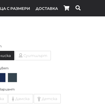
ЦА С РАЗМЕРИ
ДОСТАВКА
т
ниска
Суитшърт
цвят
вариант
ка
Дамска
Детска