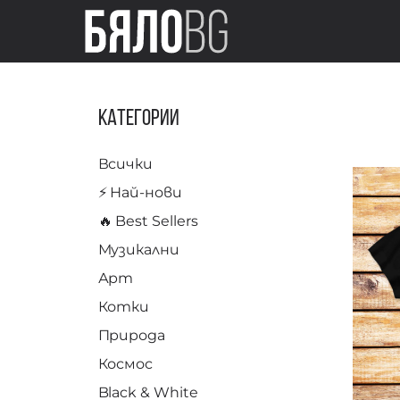
Категории
Всички
⚡️ Най-нови
🔥 Best Sellers
Музикални
Арт
Котки
Природа
Космос
Black & White