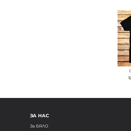
1
ЗА НАС
За БЯЛО