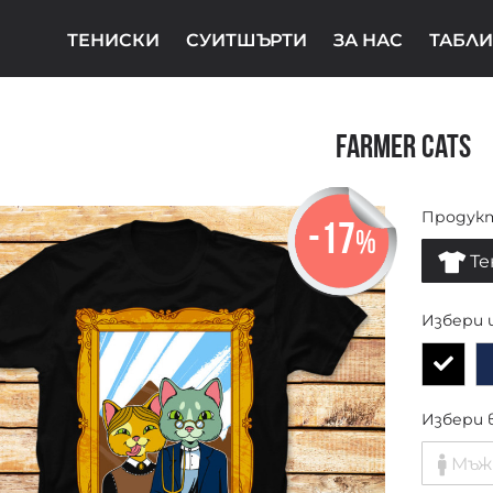
ТЕНИСКИ
СУИТШЪРТИ
ЗА НАС
ТАБЛИ
Farmer Cats
Продук
-17
%
Те
Избери 
Избери 
Мъж