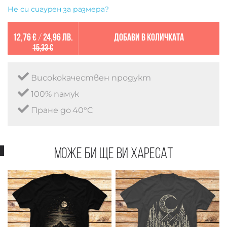
Не си сигурен за размера?
12,76 €
/
24,96 лв.
Добави в количката
15,33 €
Висококачествен продукт
100% памук
Пране до 40°C
Може би ще ви харесат