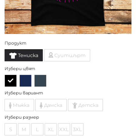
Продукт
Тениска
Суитшърт
Избери цвят
Избери вариант
Мъжка
Дамска
Детска
Избери размер
S
M
L
XL
XXL
3XL