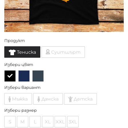
Продукт
Тениска
Суитшърт
Избери цвят
Избери вариант
Мъжка
Дамска
Детска
Избери размер
S
M
L
XL
XXL
3XL