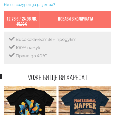
Не си сигурен за размера?
12,76 €
/
24,96 лв.
Добави в количката
15,33 €
Висококачествен продукт
100% памук
Пране до 40°C
Може би ще ви харесат