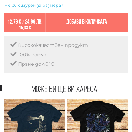
Не си сигурен за размера?
12,76 €
/
24,96 лв.
Добави в количката
15,33 €
Висококачествен продукт
100% памук
Пране до 40°C
Може би ще ви харесат