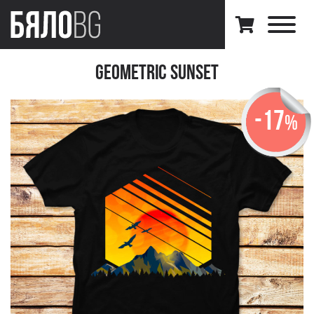
Geometric Sunset
-17
%