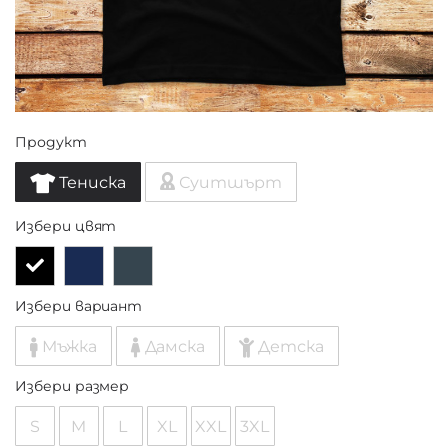
Продукт
Тениска
Суитшърт
Избери цвят
Избери вариант
Мъжка
Дамска
Детска
Избери размер
S
M
L
XL
XXL
3XL