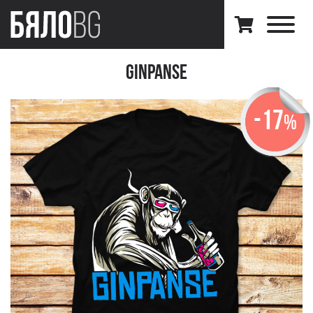
Ginpanse
-17
%