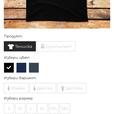
Продукт
Тениска
Суитшърт
Избери цвят
Избери вариант
Мъжка
Дамска
Детска
Избери размер
S
M
L
XL
XXL
3XL