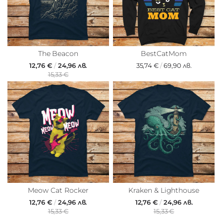
The Beacon
BestCatMom
12,76 €
/
24,96 лв.
35,74 €
/
69,90 лв.
15,33 €
Meow Cat Rocker
Kraken & Lighthouse
12,76 €
/
24,96 лв.
12,76 €
/
24,96 лв.
15,33 €
15,33 €