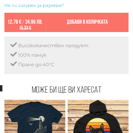
Не си сигурен за размера?
12,76 €
/
24,96 лв.
Добави в количката
15,33 €
Висококачествен продукт
100% памук
Пране до 40°C
Може би ще ви харесат