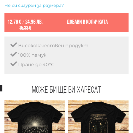
Не си сигурен за размера?
12,76 €
/
24,96 лв.
Добави в количката
15,33 €
Висококачествен продукт
100% памук
Пране до 40°C
Може би ще ви харесат