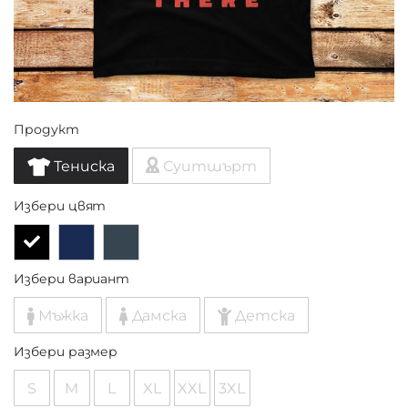
Продукт
Тениска
Суитшърт
Избери цвят
Избери вариант
Мъжка
Дамска
Детска
Избери размер
S
M
L
XL
XXL
3XL