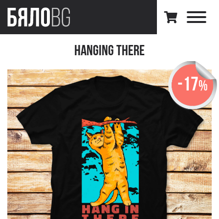
Hanging There
-17
%