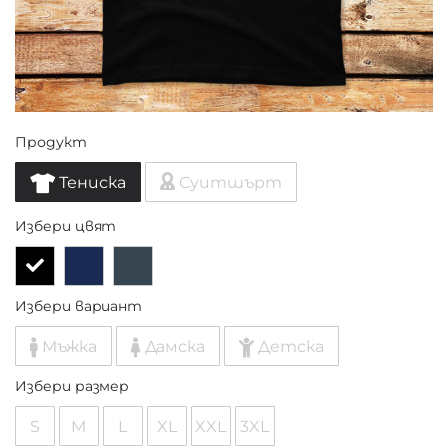
Продукт
Тениска
Суитшърт
Избери цвят
Избери вариант
Мъжка
Дамска
Детска
Избери размер
S
M
L
XL
XXL
3XL