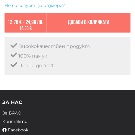
Не си сигурен за размера?
12,76 €
/
24,96 лв.
Добави в количката
15,33 €
Висококачествен продукт
100% памук
Пране до 40°C
ЗА НАС
За БЯЛО
Контакти
Facebook