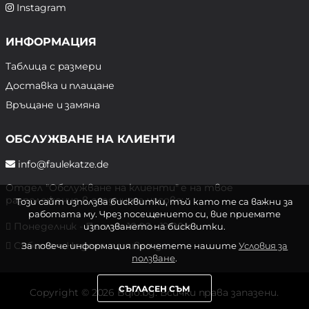
Instagram
ИНФОРМАЦИЯ
Таблица с размери
Доставка и плащане
Връщане и замяна
ОБСЛУЖВАНЕ НА КЛИЕНТИ
info@faulekatze.de
Отдел "Обслужване на клиенти" е на твое
разположение в следните часове:
Този сайт използва бисквитки, тъй като те са важни за
работата му. Чрез посещението си, вие приемате
Понеделник - Петък: 10:00 - 19:00 ч.
използването на бисквитки.
Събота и Неделя: почивен ден
За повече информация прочетете нашите
Условия за
ползване
.
СЪГЛАСЕН СЪМ
Copyright © 2026 Bqlo.bg. Всички права запазени.