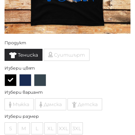
Продукт
Тениска
Суитшърт
Избери цвят
Избери вариант
Мъжка
Дамска
Детска
Избери размер
S
M
L
XL
XXL
3XL