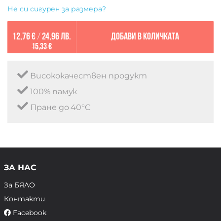
Не си сигурен за размера?
12,76 €
/
24,96 лв.
Добави в количката
15,33 €
Висококачествен продукт
100% памук
Пране до 40°C
ЗА НАС
За БЯЛО
Контакти
Facebook