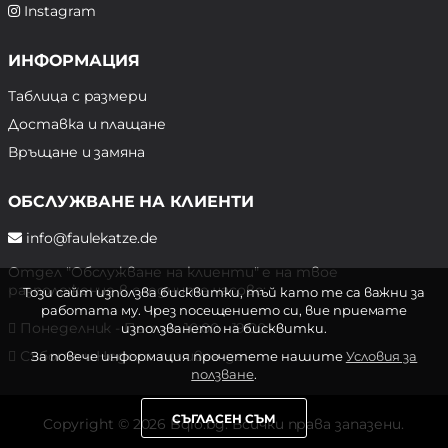
Instagram
ИНФОРМАЦИЯ
Таблица с размери
Доставка и плащане
Връщане и замяна
ОБСЛУЖВАНЕ НА КЛИЕНТИ
info@faulekatze.de
Отдел "Обслужване на клиенти" е на твое
разположение в следните часове:
Този сайт използва бисквитки, тъй като те са важни за
работата му. Чрез посещението си, вие приемате
Понеделник - Петък: 10:00 - 19:00 ч.
използването на бисквитки.
Събота и Неделя: почивен ден
За повече информация прочетете нашите
Условия за
ползване
.
СЪГЛАСЕН СЪМ
Copyright © 2026 Bqlo.bg. Всички права запазени.