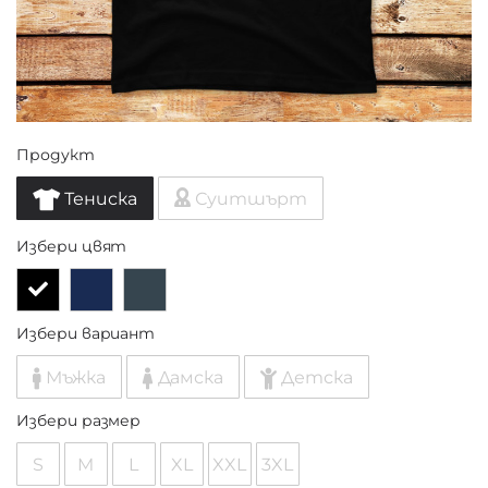
Продукт
Тениска
Суитшърт
Избери цвят
Избери вариант
Мъжка
Дамска
Детска
Избери размер
S
M
L
XL
XXL
3XL