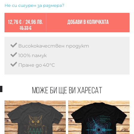
Не си сигурен за размера?
12,76 €
/
24,96 лв.
Добави в количката
15,33 €
Висококачествен продукт
100% памук
Пране до 40°C
Може би ще ви харесат