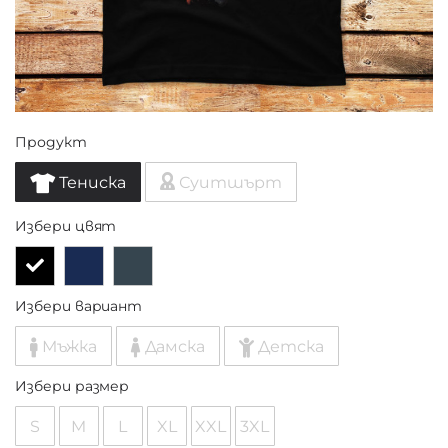
Продукт
Тениска
Суитшърт
Избери цвят
Избери вариант
Мъжка
Дамска
Детска
Избери размер
S
M
L
XL
XXL
3XL