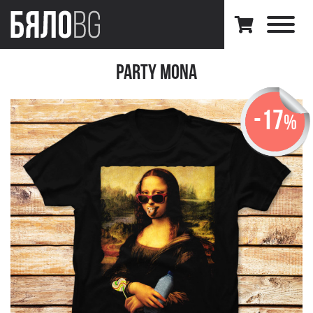
Party Mona
-17
%