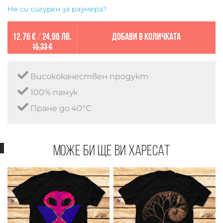
Не си сигурен за размера?
12,76 €
/
24,96 лв.
Добави в количката
15,33 €
Висококачествен продукт
100% памук
Пране до 40°C
Може би ще ви харесат