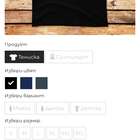
Продукт
Тениска
Суитшърт
Избери цвят
Избери вариант
Мъжка
Дамска
Детска
Избери размер
S
M
L
XL
XXL
3XL