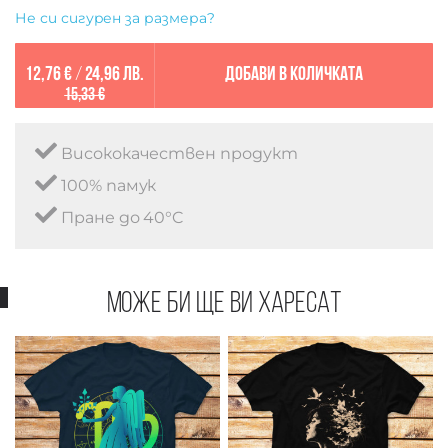
Не си сигурен за размера?
12,76 €
/
24,96 лв.
Добави в количката
15,33 €
Висококачествен продукт
100% памук
Пране до 40°C
Може би ще ви харесат