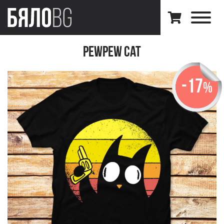
PewPew Cat
-17
%