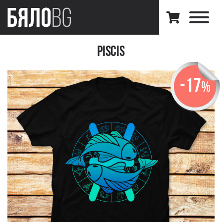
Piscis
-17
%