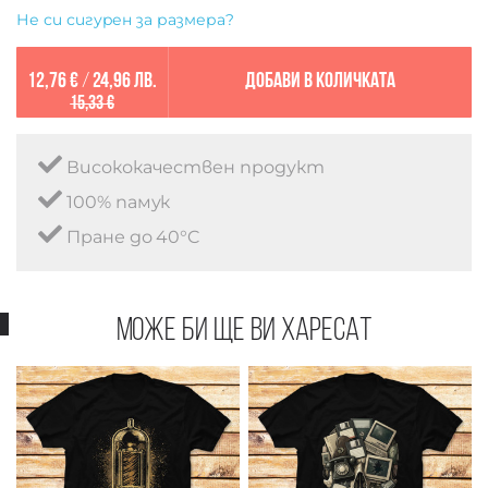
Не си сигурен за размера?
12,76 €
/
24,96 лв.
Добави в количката
15,33 €
Висококачествен продукт
100% памук
Пране до 40°C
Може би ще ви харесат