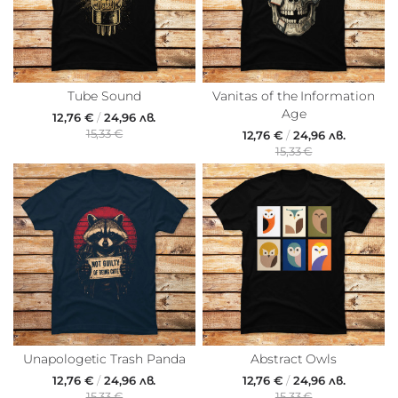
Tube Sound
Vanitas of the Information
Age
12,76 €
/
24,96 лв.
15,33 €
12,76 €
/
24,96 лв.
15,33 €
Unapologetic Trash Panda
Abstract Owls
12,76 €
/
24,96 лв.
12,76 €
/
24,96 лв.
15,33 €
15,33 €