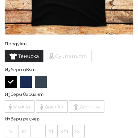
Продукт
Тениска
Суитшърт
Избери цвят
Избери вариант
Мъжка
Дамска
Детска
Избери размер
S
M
L
XL
XXL
3XL