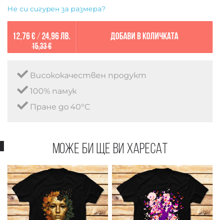
Не си сигурен за размера?
12,76 €
/
24,96 лв.
Добави в количката
15,33 €
Висококачествен продукт
100% памук
Пране до 40°C
Може би ще ви харесат