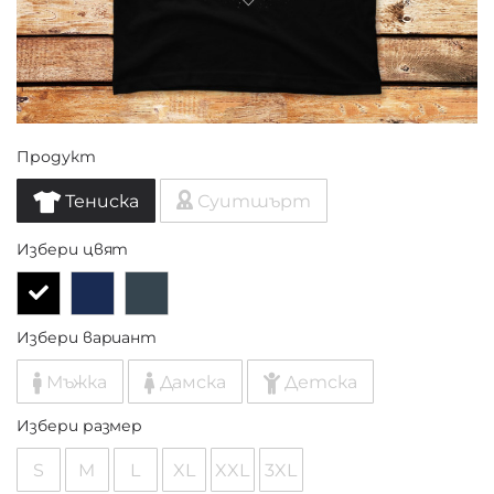
Продукт
Тениска
Суитшърт
Избери цвят
Избери вариант
Мъжка
Дамска
Детска
Избери размер
S
M
L
XL
XXL
3XL