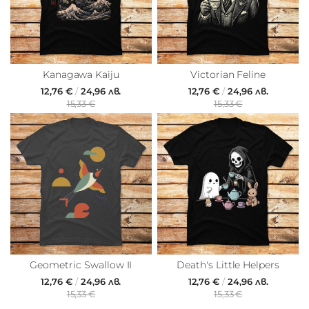
Kanagawa Kaiju
Victorian Feline
12,76 €
/
24,96 лв.
12,76 €
/
24,96 лв.
15,33 €
15,33 €
Geometric Swallow II
Death's Little Helpers
12,76 €
/
24,96 лв.
12,76 €
/
24,96 лв.
15,33 €
15,33 €