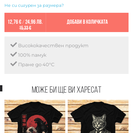
Не си сигурен за размера?
12,76 €
/
24,96 лв.
Добави в количката
15,33 €
Висококачествен продукт
100% памук
Пране до 40°C
Може би ще ви харесат