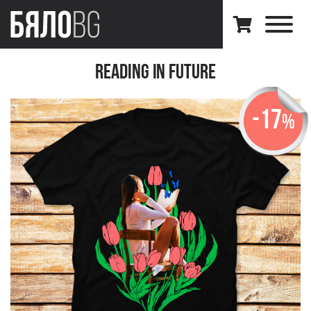
Reading in Future
-17
%