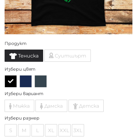
Продукт
Тениска
Суитшърт
Избери цвят
Избери вариант
Мъжка
Дамска
Детска
Избери размер
S
M
L
XL
XXL
3XL