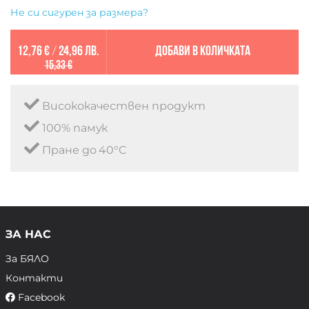
Не си сигурен за размера?
12,76 €
/
24,96 лв.
Добави в количката
15,33 €
Висококачествен продукт
100% памук
Пране до 40°C
ЗА НАС
За БЯЛО
Контакти
Facebook