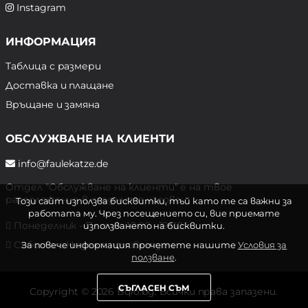
Instagram
ИНФОРМАЦИЯ
Таблица с размери
Доставка и плащане
Връщане и замяна
ОБСЛУЖВАНЕ НА КЛИЕНТИ
info@faulekatze.de
Отдел "Обслужване на клиенти" е на твое
разположение в следните часове:
Този сайт използва бисквитки, тъй като те са важни за
работата му. Чрез посещението си, вие приемате
Понеделник - Петък: 10:00 - 19:00 ч.
използването на бисквитки.
Събота и Неделя: почивен ден
За повече информация прочетете нашите
Условия за
ползване
.
СЪГЛАСЕН СЪМ
Copyright © 2026 Bqlo.bg. Всички права запазени.