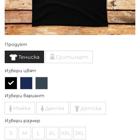
Продукт
Тениска
Суитшърт
Избери цвят
Избери вариант
Мъжка
Дамска
Детска
Избери размер
S
M
L
XL
XXL
3XL