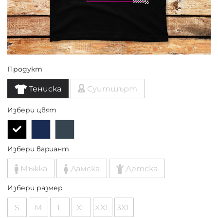
Продукт
Тениска
Суитшърт
Избери цвят
Избери вариант
Мъжка
Дамска
Детска
Избери размер
S
M
L
XL
XXL
3XL