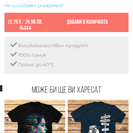
Не си сигурен за размера?
12,76 €
/
24,96 лв.
Добави в количката
15,33 €
Висококачествен продукт
100% памук
Пране до 40°C
Може би ще ви харесат