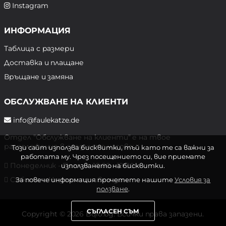
Instagram
ИНФОРМАЦИЯ
Таблица с размери
Доставка и плащане
Връщане и замяна
ОБСЛУЖВАНЕ НА КЛИЕНТИ
info@faulekatze.de
Отдел "Обслужване на клиенти" е на твое
разположение в следните часове:
Този сайт използва бисквитки, тъй като те са важни за
работата му. Чрез посещението си, вие приемате
Понеделник - Петък: 10:00 - 19:00 ч.
използването на бисквитки.
Събота и Неделя: почивен ден
За повече информация прочетете нашите
Условия за
ползване
.
СЪГЛАСЕН СЪМ
Copyright © 2026 Bqlo.bg. Всички права запазени.