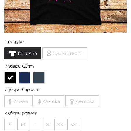
Продукт
Тениска
Суитшърт
Избери цвят
Избери вариант
Мъжка
Дамска
Детска
Избери размер
S
M
L
XL
XXL
3XL