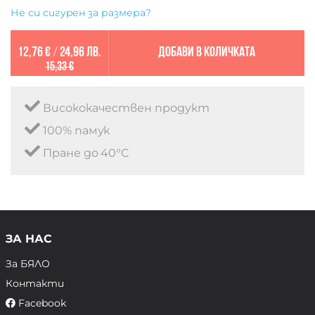
Не си сигурен за размера?
12,76 €
/
24,96 лв.
Добави в количката
15,33 €
Висококачествен продукт
100% памук
Пране до 40°C
ЗА НАС
За БЯЛО
Контакти
Facebook