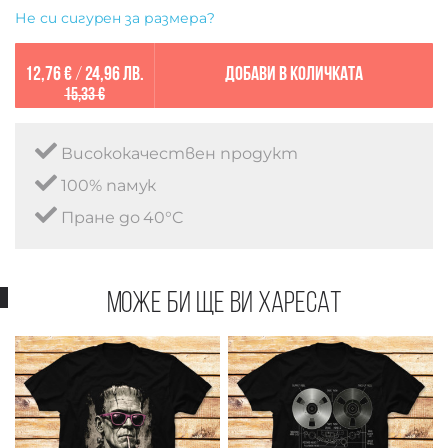
Не си сигурен за размера?
12,76 €
/
24,96 лв.
Добави в количката
15,33 €
Висококачествен продукт
100% памук
Пране до 40°C
Може би ще ви харесат