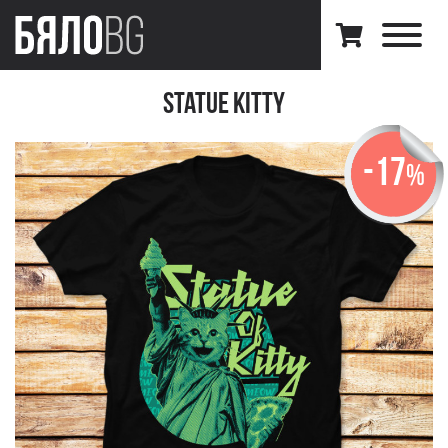
Statue Kitty
-17
%