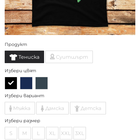
Продукт
Тениска
Суитшърт
Избери цвят
Избери вариант
Мъжка
Дамска
Детска
Избери размер
S
M
L
XL
XXL
3XL