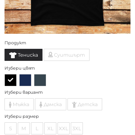
Продукт
Тениска
Суитшърт
Избери цвят
Избери вариант
Мъжка
Дамска
Детска
Избери размер
S
M
L
XL
XXL
3XL