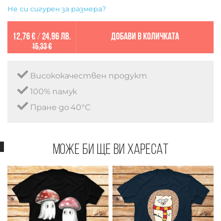
Не си сигурен за размера?
12,76 €
/
24,96 лв.
Добави в количката
15,33 €
Висококачествен продукт
100% памук
Пране до 40°C
Може би ще ви харесат