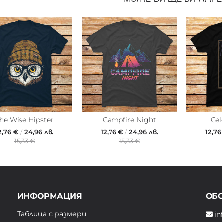
he Wise Hipster
Campfire Night
Cel
2,76 €
/
24,96 лв.
12,76 €
/
24,96 лв.
12,7
15,33 €
15,33 €
ИНФОРМАЦИЯ
ОБ
Таблица с размери
in