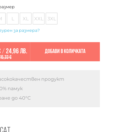
размер
M
L
XL
XXL
3XL
гурен за размера?
€
/
24,96 лв.
Добави в количката
15,33 €
сококачествен продукт
0% памук
ане до 40°C
есат