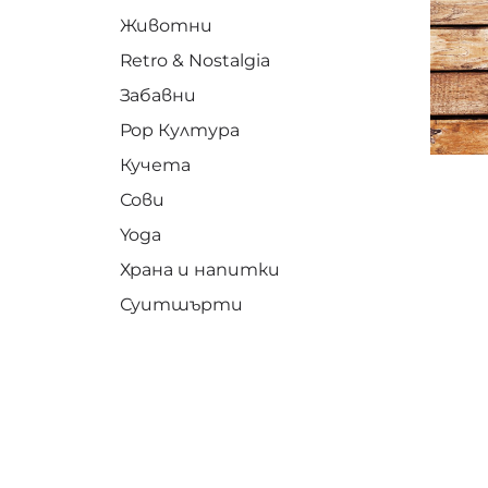
Животни
Retro & Nostalgia
Забавни
Pop Култура
Кучета
Сови
Yoga
Храна и напитки
Суитшърти