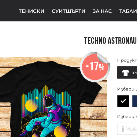
ТЕНИСКИ
СУИТШЪРТИ
ЗА НАС
ТАБЛИ
Techno Astronau
Продук
-17
%
Те
Избери 
Избери 
Мъж