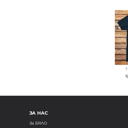
T
1
ЗА НАС
За БЯЛО