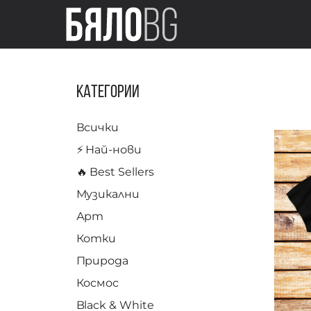
Категории
Всички
⚡️ Най-нови
🔥 Best Sellers
Музикални
Арт
Котки
Природа
Космос
Black & White