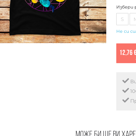
Избери 
S
Не си си
12,76 
Ви
10
Пр
Може би ще ви хар