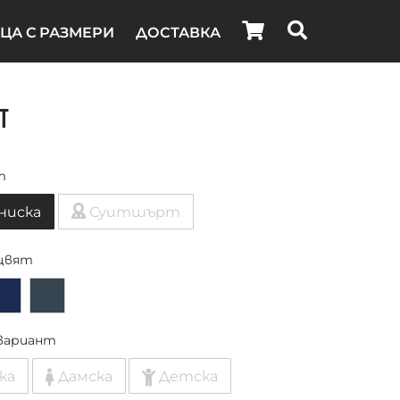
ЦА С РАЗМЕРИ
ДОСТАВКА
t
т
ниска
Суитшърт
цвят
вариант
ка
Дамска
Детска