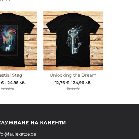
estial Stag
Unlocking the Dream
6 €
/
24,96 лв.
12,76 €
/
24,96 лв.
15,33 €
15,33 €
СЛУЖВАНЕ НА КЛИЕНТИ
fo@faulekatze.de