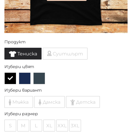
Продукт
Тениска
Суитшърт
Избери цвят
Избери вариант
Мъжка
Дамска
Детска
Избери размер
S
M
L
XL
XXL
3XL