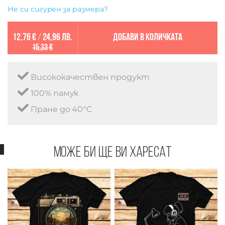
Не си сигурен за размера?
12,76 €
/
24,96 лв.
Добави в количката
15,33 €
Висококачествен продукт
100% памук
Пране до 40°C
Може би ще ви харесат