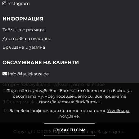
Instagram
ИНФОРМАЦИЯ
Таблица с размери
Доставка и плащане
Връщане и замяна
ОБСЛУЖВАНЕ НА КЛИЕНТИ
info@faulekatze.de
Отдел "Обслужване на клиенти" е на твое
разположение в следните часове:
Този сайт използва бисквитки, тъй като те са важни за
работата му. Чрез посещението си, вие приемате
Понеделник - Петък: 10:00 - 19:00 ч.
използването на бисквитки.
Събота и Неделя: почивен ден
За повече информация прочетете нашите
Условия за
ползване
.
СЪГЛАСЕН СЪМ
Copyright © 2026 Bqlo.bg. Всички права запазени.