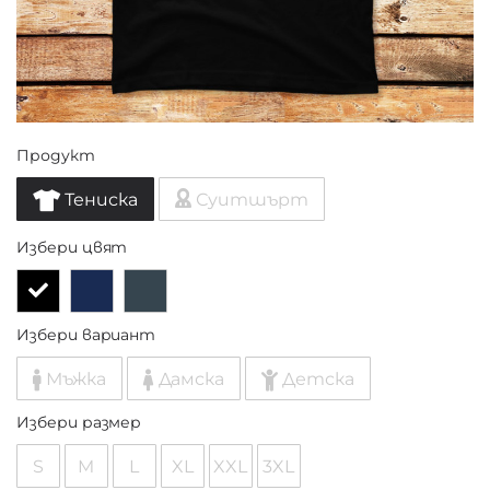
Продукт
Тениска
Суитшърт
Избери цвят
Избери вариант
Мъжка
Дамска
Детска
Избери размер
S
M
L
XL
XXL
3XL