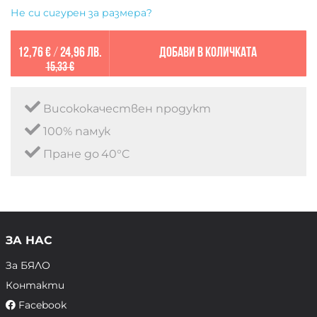
Не си сигурен за размера?
12,76 €
/
24,96 лв.
Добави в количката
15,33 €
Висококачествен продукт
100% памук
Пране до 40°C
ЗА НАС
За БЯЛО
Контакти
Facebook