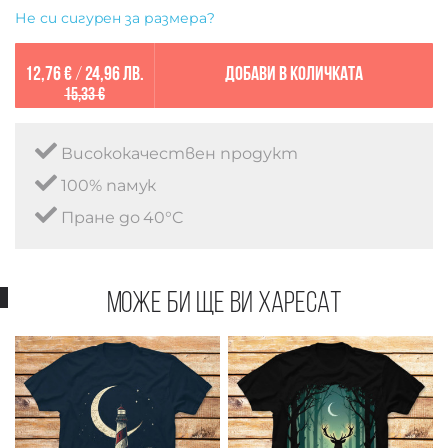
Не си сигурен за размера?
12,76 €
/
24,96 лв.
Добави в количката
15,33 €
Висококачествен продукт
100% памук
Пране до 40°C
Може би ще ви харесат