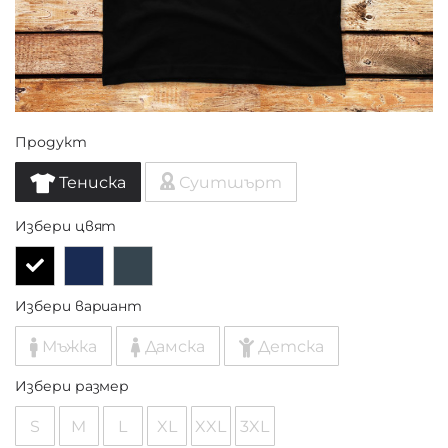
Продукт
Тениска
Суитшърт
Избери цвят
Избери вариант
Мъжка
Дамска
Детска
Избери размер
S
M
L
XL
XXL
3XL