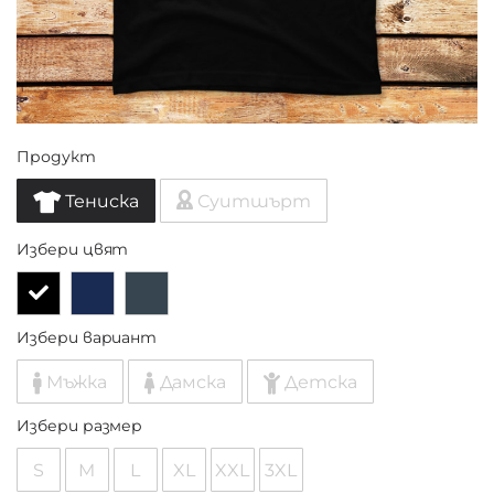
Продукт
Тениска
Суитшърт
Избери цвят
Избери вариант
Мъжка
Дамска
Детска
Избери размер
S
M
L
XL
XXL
3XL