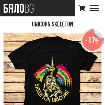
Unicorn Skeleton
-17
%