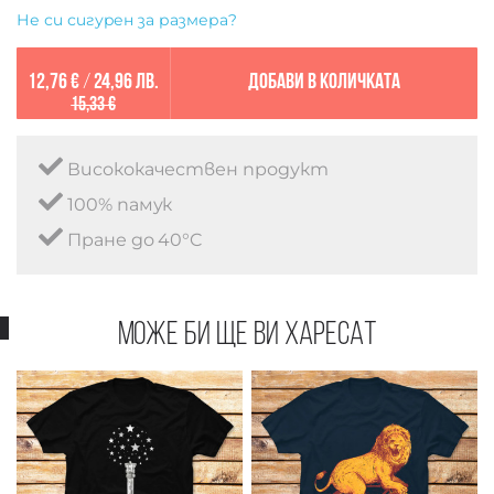
Не си сигурен за размера?
12,76 €
/
24,96 лв.
Добави в количката
15,33 €
Висококачествен продукт
100% памук
Пране до 40°C
Може би ще ви харесат