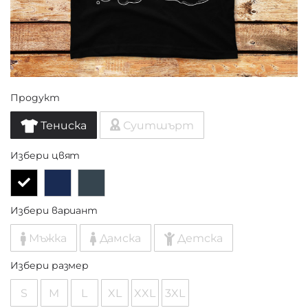
Продукт
Тениска
Суитшърт
Избери цвят
Избери вариант
Мъжка
Дамска
Детска
Избери размер
S
M
L
XL
XXL
3XL