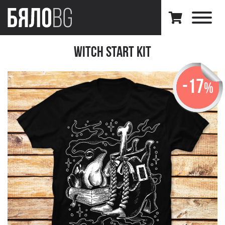
Witch Start Kit
-17
%