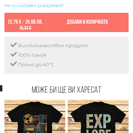
Не си сигурен за размера?
12,76 €
/
24,96 лв.
Добави в количката
15,33 €
Висококачествен продукт
100% памук
Пране до 40°C
Може би ще ви харесат