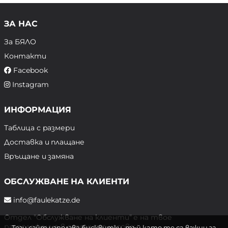
ЗА НАС
За БЯЛО
Контакти
Facebook
Instagram
ИНФОРМАЦИЯ
Таблица с размери
Доставка и плащане
Връщане и замяна
ОБСЛУЖВАНЕ НА КЛИЕНТИ
info@faulekatze.de
Отдел "Обслужване на клиенти" е на твое
разположение в следните часове:
Този сайт използва бисквитки, тъй като те са важни за