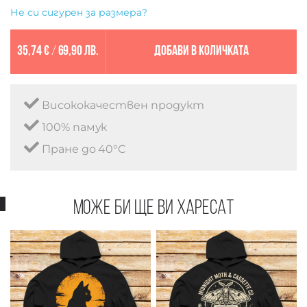
Не си сигурен за размера?
35,74 €
/
69,90 лв.
Добави в количката
Висококачествен продукт
100% памук
Пране до 40°C
Може би ще ви харесат