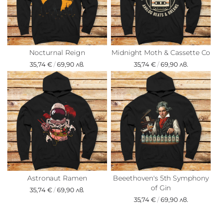
Nocturnal Reign
Midnight Moth & Cassette Co
35,74 €
/
69,90 лв.
35,74 €
/
69,90 лв.
Astronaut Ramen
Beeethoven's 5th Symphony
of Gin
35,74 €
/
69,90 лв.
35,74 €
/
69,90 лв.