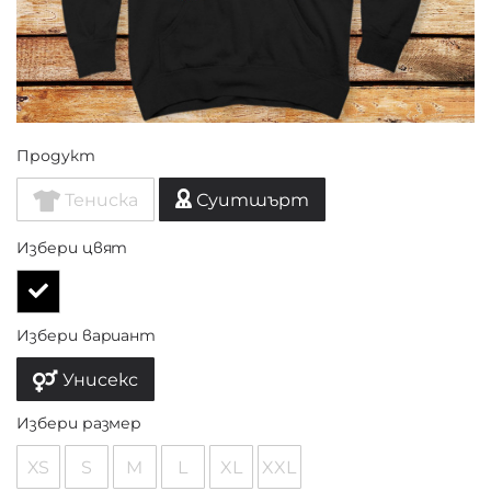
Продукт
Тениска
Суитшърт
Избери цвят
Избери вариант
Унисекс
Избери размер
XS
S
M
L
XL
XXL