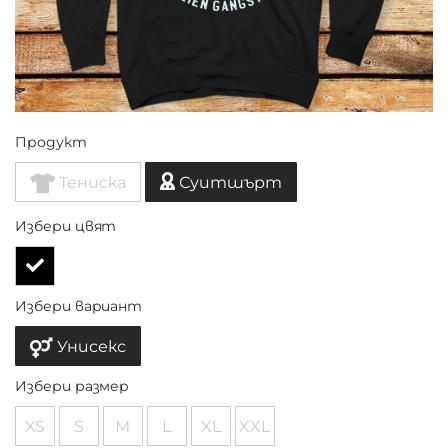
Продукт
Тениска
Суитшърт
Избери цвят
Избери вариант
Унисекс
Избери размер
XS
S
M
L
XL
XXL