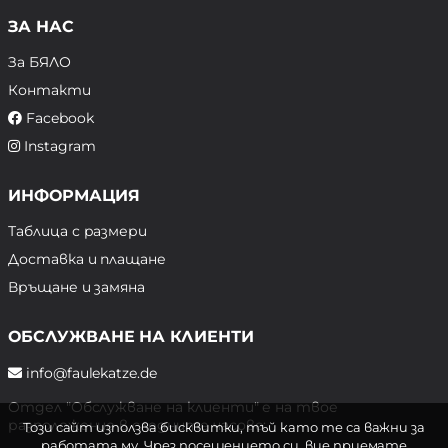
ЗА НАС
За БЯЛО
Контакти
Facebook
Instagram
ИНФОРМАЦИЯ
Таблица с размери
Доставка и плащане
Връщане и замяна
ОБСЛУЖВАНЕ НА КЛИЕНТИ
info@faulekatze.de
Отдел "Обслужване на клиенти" е на твое
разположение в следните часове:
Този сайт използва бисквитки, тъй като те са важни за
работата му. Чрез посещението си, вие приемате