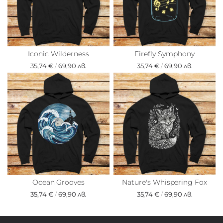
Iconic Wilderness
Firefly Symphony
35,74 €
/
69,90 лв.
35,74 €
/
69,90 лв.
Ocean Grooves
Nature's Whispering Fox
35,74 €
/
69,90 лв.
35,74 €
/
69,90 лв.