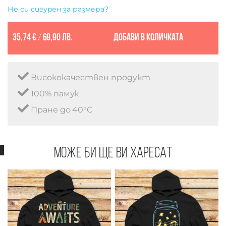
Не си сигурен за размера?
35,74 €
/
69,90 лв.
Добави в количката
Висококачествен продукт
100% памук
Пране до 40°C
Може би ще ви харесат