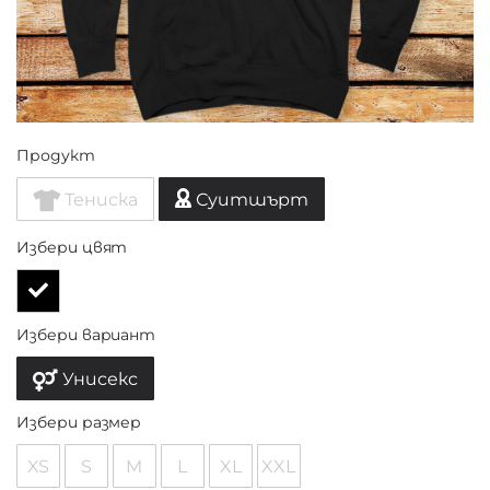
Продукт
Тениска
Суитшърт
Избери цвят
Избери вариант
Унисекс
Избери размер
XS
S
M
L
XL
XXL