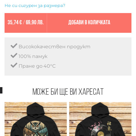
Не си сигурен за размера?
35,74 €
/
69,90 лв.
Добави в количката
Висококачествен продукт
100% памук
Пране до 40°C
Може би ще ви харесат