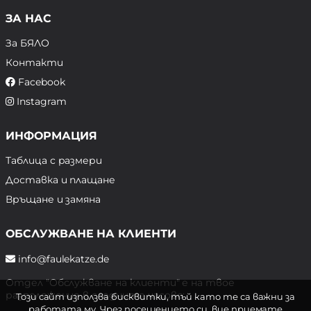
ЗА НАС
За БЯЛО
Контакти
Facebook
Instagram
ИНФОРМАЦИЯ
Таблица с размери
Доставка и плащане
Връщане и замяна
ОБСЛУЖВАНЕ НА КЛИЕНТИ
info@faulekatze.de
Отдел "Обслужване на клиенти" е на твое
разположение в следните часове:
Този сайт използва бисквитки, тъй като те са важни за
работата му. Чрез посещението си, вие приемате