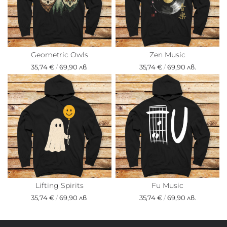
Geometric Owls
Zen Music
35,74 €
/
69,90 лв.
35,74 €
/
69,90 лв.
Lifting Spirits
Fu Music
35,74 €
/
69,90 лв.
35,74 €
/
69,90 лв.