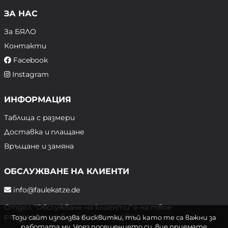
ЗА НАС
За БЯЛО
Контакти
Facebook
Instagram
ИНФОРМАЦИЯ
Таблица с размери
Доставка и плащане
Връщане и замяна
ОБСЛУЖВАНЕ НА КЛИЕНТИ
info@faulekatze.de
Отдел "Обслужване на клиенти" е на твое
разположение в следните часове:
Този сайт използва бисквитки, тъй като те са важни за
работата му. Чрез посещението си, вие приемате