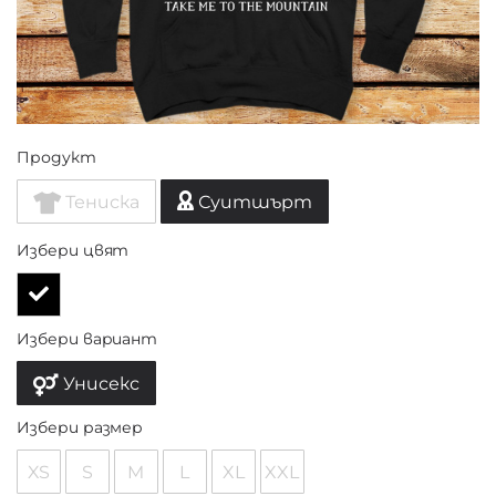
Продукт
Тениска
Суитшърт
Избери цвят
Избери вариант
Унисекс
Избери размер
XS
S
M
L
XL
XXL