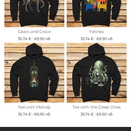
Gears and Grace
Felines
35,74 €
/
69,90 лв.
35,74 €
/
69,90 лв.
Nature's Melody
Tea with the Deep Ones
35,74 €
/
69,90 лв.
35,74 €
/
69,90 лв.