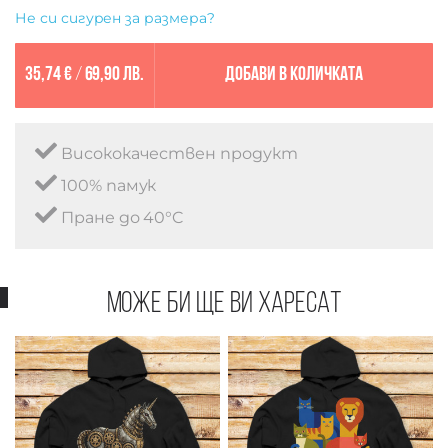
Не си сигурен за размера?
35,74 €
/
69,90 лв.
Добави в количката
Висококачествен продукт
100% памук
Пране до 40°C
Може би ще ви харесат