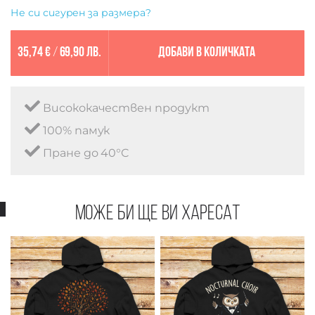
Не си сигурен за размера?
35,74 €
/
69,90 лв.
Добави в количката
Висококачествен продукт
100% памук
Пране до 40°C
Може би ще ви харесат