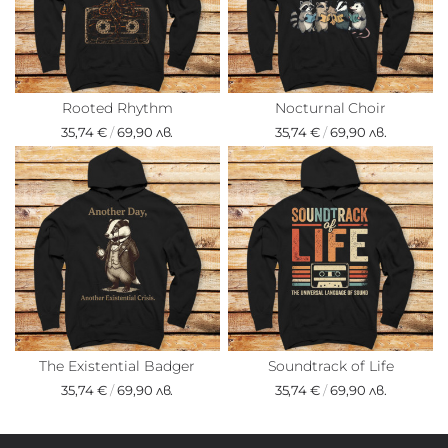
Rooted Rhythm
Nocturnal Choir
35,74 €
/
69,90 лв.
35,74 €
/
69,90 лв.
The Existential Badger
Soundtrack of Life
35,74 €
/
69,90 лв.
35,74 €
/
69,90 лв.