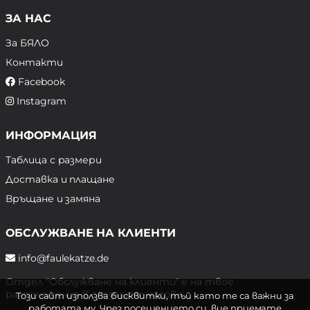
ЗА НАС
За БЯЛО
Контакти
Facebook
Instagram
ИНФОРМАЦИЯ
Таблица с размери
Доставка и плащане
Връщане и замяна
ОБСЛУЖВАНЕ НА КЛИЕНТИ
info@faulekatze.de
Отдел "Обслужване на клиенти" е на твое
разположение в следните часове:
Този сайт използва бисквитки, тъй като те са важни за
работата му. Чрез посещението си, вие приемате