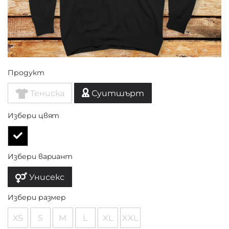
Продукт
Тениска
Суитшърт
Избери цвят
Избери вариант
Унисекс
Избери размер
XS
S
M
L
XL
XXL