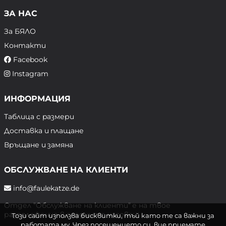
ЗА НАС
За БЯЛО
Контакти
Facebook
Instagram
ИНФОРМАЦИЯ
Таблица с размери
Доставка и плащане
Връщане и замяна
ОБСЛУЖВАНЕ НА КЛИЕНТИ
info@faulekatze.de
Отдел "Обслужване на клиенти" е на твое
разположение в следните часове:
Този сайт използва бисквитки, тъй като те са важни за
работата му. Чрез посещението си, вие приемате