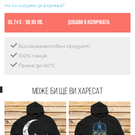
Не си сигурен за размера?
35,74 €
/
69,90 лв.
Добави в количката
Висококачествен продукт
100% памук
Пране до 40°C
Може би ще ви харесат