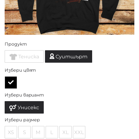
Продукт
Тениска
Суитшърт
Избери цвят
Избери вариант
Унисекс
Избери размер
XS
S
M
L
XL
XXL