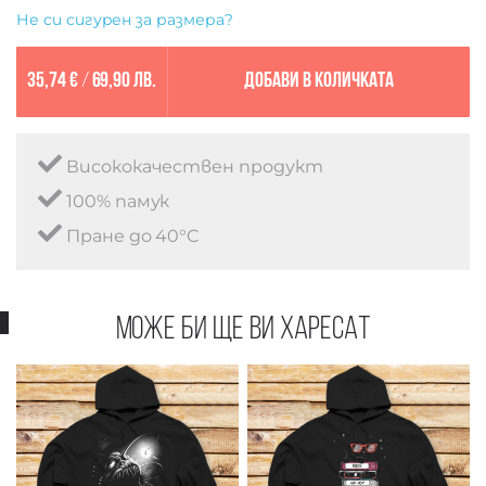
Не си сигурен за размера?
35,74 €
/
69,90 лв.
Добави в количката
Висококачествен продукт
100% памук
Пране до 40°C
Може би ще ви харесат