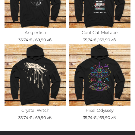
Anglerfish
Cool Cat Mixtape
35,74 €
/
69,90 лв.
35,74 €
/
69,90 лв.
Crystal Witch
Pixel Odyssey
35,74 €
/
69,90 лв.
35,74 €
/
69,90 лв.