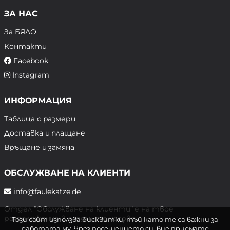
ЗА НАС
За БЯЛО
Контакти
Facebook
Instagram
ИНФОРМАЦИЯ
Таблица с размери
Доставка и плащане
Връщане и замяна
ОБСЛУЖВАНЕ НА КЛИЕНТИ
info@faulekatze.de
Отдел "Обслужване на клиенти" е на твое
разположение в следните часове:
Този сайт използва бисквитки, тъй като те са важни за
работата му. Чрез посещението си, вие приемате