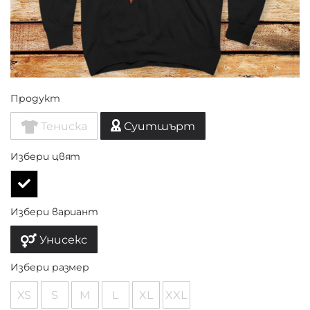
Продукт
Тениска
Суитшърт
Избери цвят
Избери вариант
Унисекс
Избери размер
XS
S
M
L
XL
XXL