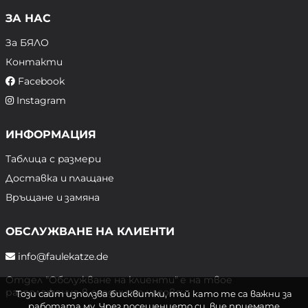
ЗА НАС
За БЯЛО
Контакти
Facebook
Instagram
ИНФОРМАЦИЯ
Таблица с размери
Доставка и плащане
Връщане и замяна
ОБСЛУЖВАНЕ НА КЛИЕНТИ
info@faulekatze.de
Отдел "Обслужване на клиенти" е на твое
разположение в следните часове:
Този сайт използва бисквитки, тъй като те са важни за
работата му. Чрез посещението си, вие приемате