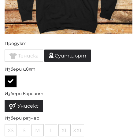
Продукт
Тениска
Суитшърт
Избери цвят
Избери вариант
Унисекс
Избери размер
XS
S
M
L
XL
XXL