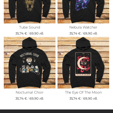
Tube Sound
Nebula Watcher
35,74 €
/
69,90 лв.
35,74 €
/
69,90 лв.
Nocturnal Choir
The Eye Of The Moon
35,74 €
/
69,90 лв.
35,74 €
/
69,90 лв.