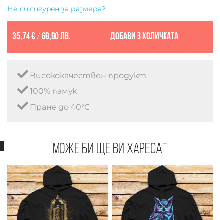
Не си сигурен за размера?
35,74 €
/
69,90 лв.
Добави в количката
Висококачествен продукт
100% памук
Пране до 40°C
Може би ще ви харесат