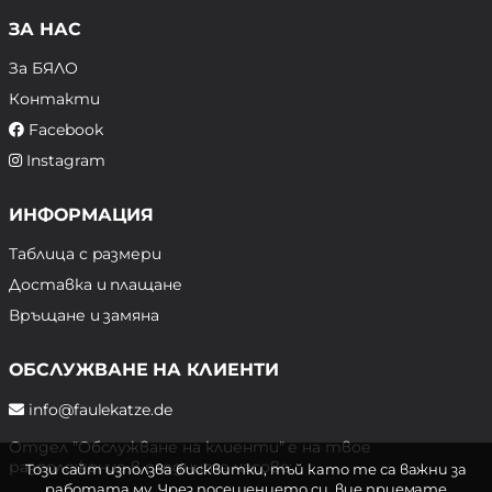
ЗА НАС
За БЯЛО
Контакти
Facebook
Instagram
ИНФОРМАЦИЯ
Таблица с размери
Доставка и плащане
Връщане и замяна
ОБСЛУЖВАНЕ НА КЛИЕНТИ
info@faulekatze.de
Отдел "Обслужване на клиенти" е на твое
разположение в следните часове:
Този сайт използва бисквитки, тъй като те са важни за
работата му. Чрез посещението си, вие приемате