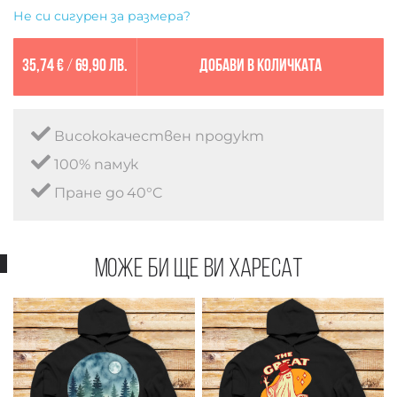
Не си сигурен за размера?
35,74 €
/
69,90 лв.
Добави в количката
Висококачествен продукт
100% памук
Пране до 40°C
Може би ще ви харесат