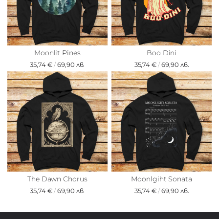
Moonlit Pines
Boo Dini
35,74 €
/
69,90 лв.
35,74 €
/
69,90 лв.
The Dawn Chorus
Moonlgiht Sonata
35,74 €
/
69,90 лв.
35,74 €
/
69,90 лв.