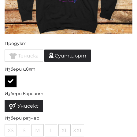
Продукт
Тениска
Суитшърт
Избери цвят
Избери вариант
Унисекс
Избери размер
XS
S
M
L
XL
XXL