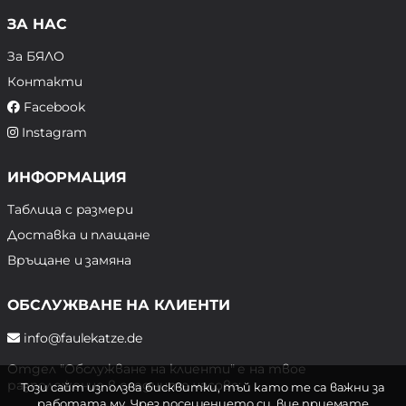
ЗА НАС
За БЯЛО
Контакти
Facebook
Instagram
ИНФОРМАЦИЯ
Таблица с размери
Доставка и плащане
Връщане и замяна
ОБСЛУЖВАНЕ НА КЛИЕНТИ
info@faulekatze.de
Отдел "Обслужване на клиенти" е на твое
разположение в следните часове:
Този сайт използва бисквитки, тъй като те са важни за
работата му. Чрез посещението си, вие приемате