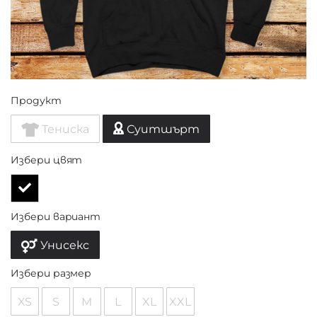
Продукт
Тениска
Суитшърт
Избери цвят
Избери вариант
Унисекс
Избери размер
XS
S
M
L
XL
XXL