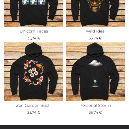
Unicorn Faces
Wild Idea
35,74 €
35,74 €
Zen Garden Sushi
Personal Storm
35,74 €
35,74 €