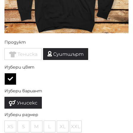
Продукт
Тениска
Суитшърт
Избери цвят
Избери вариант
Унисекс
Избери размер
XS
S
M
L
XL
XXL