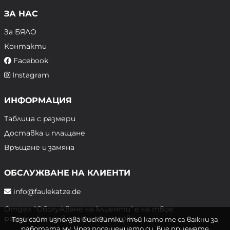
ЗА НАС
За БЯЛО
Контакти
Facebook
Instagram
ИНФОРМАЦИЯ
Таблица с размери
Доставка и плащане
Връщане и замяна
ОБСЛУЖВАНЕ НА КЛИЕНТИ
info@faulekatze.de
Отдел "Обслужване на клиенти" е на твое
разположение в следните часове:
Този сайт използва бисквитки, тъй като те са важни за
работата му. Чрез посещението си, вие приемате