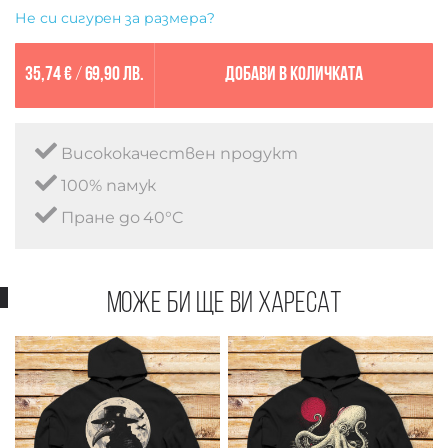
Не си сигурен за размера?
35,74 €
/
69,90 лв.
Добави в количката
Висококачествен продукт
100% памук
Пране до 40°C
Може би ще ви харесат