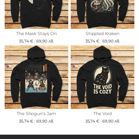
The Mask Stays On
Stippled Kraken
35,74 €
/
69,90 лв.
35,74 €
/
69,90 лв.
The Shogun's Jam
The Void
35,74 €
/
69,90 лв.
35,74 €
/
69,90 лв.